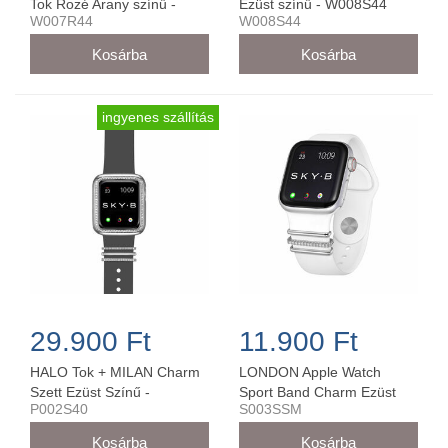
Tok Rozé Arany színű -
Ezüst színű - W008S44
W007R44
W008S44
W007R44
ingyenes szállítás
29.900 Ft
11.900 Ft
HALO Tok + MILAN Charm
LONDON Apple Watch
Szett Ezüst Színű -
Sport Band Charm Ezüst
P002S40
S003SSM
P002S40 (40 mm-es órára)
38MM/40MM - S003SSM