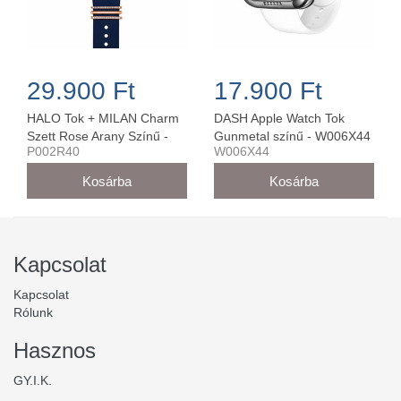
29.900 Ft
17.900 Ft
HALO Tok + MILAN Charm
DASH Apple Watch Tok
Szett Rose Arany Színű -
Gunmetal színű - W006X44
P002R40
W006X44
P002R40 (40 mm-es órára)
Kapcsolat
Kapcsolat
Rólunk
Hasznos
GY.I.K.