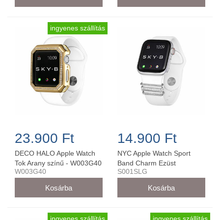
ingyenes szállítás
23.900 Ft
14.900 Ft
DECO HALO Apple Watch
NYC Apple Watch Sport
Tok Arany színű - W003G40
Band Charm Ezüst
W003G40
S001SLG
42MM/44MM - S001SLG
ingyenes szállítás
ingyenes szállítás