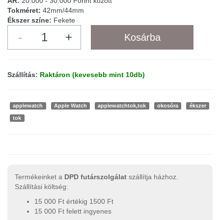
ÁR:
20.000 - 30.000 Forint között
Tokméret:
42mm/44mm
Ékszer színe:
Fekete
Szállítás:
Raktáron (kevesebb mint 10db)
applewatch
Apple Watch
applewatchtok,tok
okosóra
ékszer
tok
Termékeinket a
DPD futárszolgálat
szállítja házhoz.
Szállítási költség:
15 000 Ft értékig 1500 Ft
15 000 Ft felett ingyenes