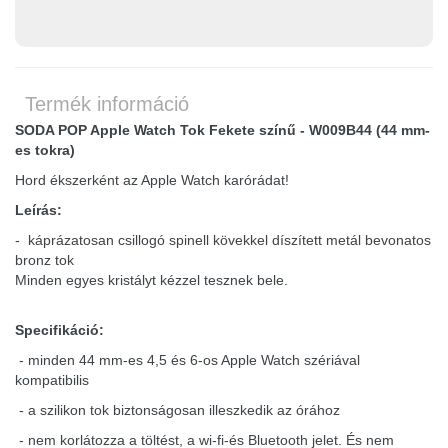
Termék információ
SODA POP Apple Watch Tok Fekete színű - W009B44 (44 mm-
es tokra)
Hord ékszerként az Apple Watch karórádat!
Leírás:
- káprázatosan csillogó spinell kövekkel díszített metál bevonatos
bronz tok
Minden egyes kristályt kézzel tesznek bele.
Specifikáció:
- minden 44 mm-es 4,5 és 6-os Apple Watch szériával
kompatibilis
- a szilikon tok biztonságosan illeszkedik az órához
- nem korlátozza a töltést, a wi-fi-és Bluetooth jelet. És nem