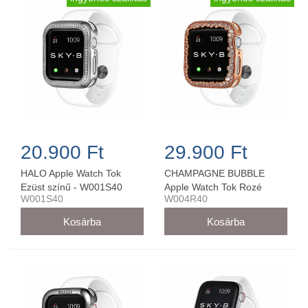
20.900 Ft
29.900 Ft
HALO Apple Watch Tok
CHAMPAGNE BUBBLE
Ezüst színű - W001S40
Apple Watch Tok Rozé
W001S40
W004R40
Arany színű - W004R40