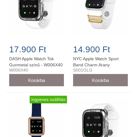
17.900 Ft
14.900 Ft
DASH Apple Watch Tok
NYC Apple Watch Sport
Gunmetal színű - W006X40
Band Charm Arany
W006X40
S001GLG
42MM/44MM - S001GLG
ingyenes szállítás