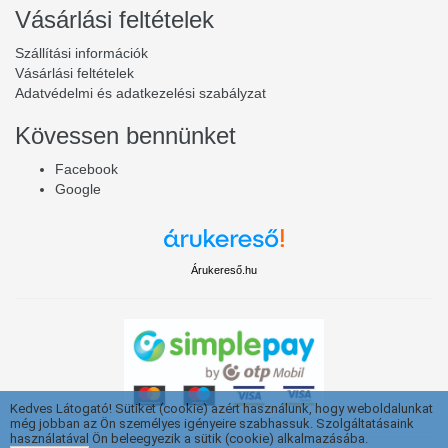
Vásárlási feltételek
Szállítási információk
Vásárlási feltételek
Adatvédelmi és adatkezelési szabályzat
Kövessen bennünket
Facebook
Google
Árukereső.hu
Kedves Látogató! Sütiket (cookie) azért használunk, hogy weboldalunkat
még jobban az Ön személyes igényeire szabhassuk. Szolgáltatásaink
használatával Ön beleegyezik a sütik (cookie) alkalmazásába.