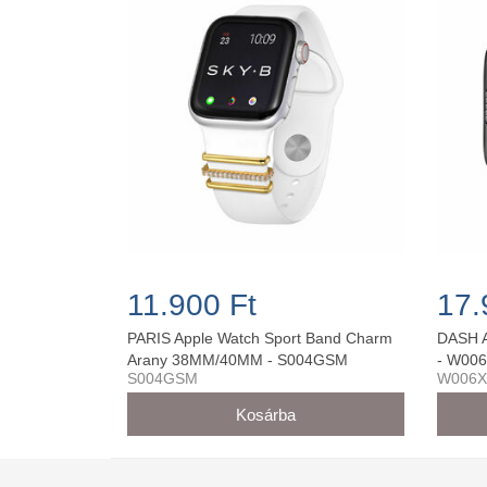
11.900 Ft
17.
PARIS Apple Watch Sport Band Charm
DASH A
Arany 38MM/40MM - S004GSM
- W00
S004GSM
W006X