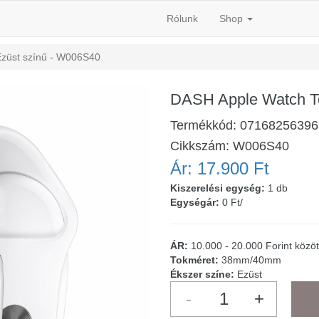
Rólunk
Shop
züst színű - W006S40
DASH Apple Watch T
Termékkód:
07168256396
Cikkszám:
W006S40
Ár:
17.900 Ft
Kiszerelési egység:
1 db
Egységár:
0 Ft/
ÁR:
10.000 - 20.000 Forint közöt
Tokméret:
38mm/40mm
Ékszer színe:
Ezüst