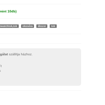
mint 10db)
ewatchtok,tok
okosóra
ékszer
tok
gálat
szállítja házhoz.
Ft
s