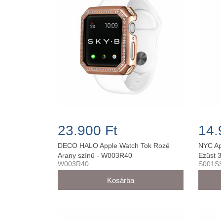
23.900 Ft
14.
DECO HALO Apple Watch Tok Rozé
NYC Ap
Arany színű - W003R40
Ezüst
W003R40
S001S