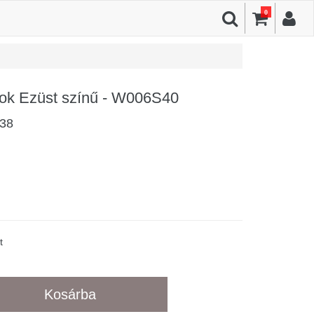
0
ok Ezüst színű - W006S40
38
t