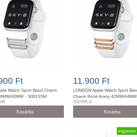
900 Ft
11.900 Ft
ple Watch Sport Band Charm
LONDON Apple Watch Sport Ba
 38MM/40MM - S001SSM
Charm Rozé Arany 42MM/44MM
SM
S003RLG
S003RLG
ingyenes 