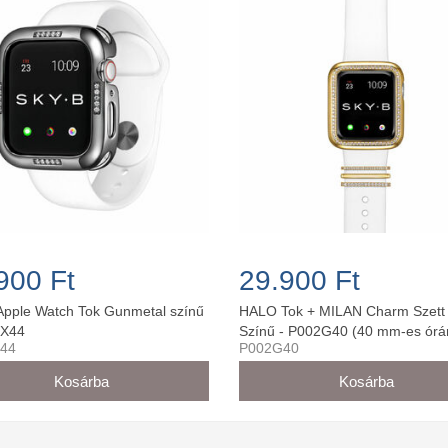
900 Ft
29.900 Ft
pple Watch Tok Gunmetal színű
HALO Tok + MILAN Charm Szett
6X44
Színű - P002G40 (40 mm-es órá
44
P002G40