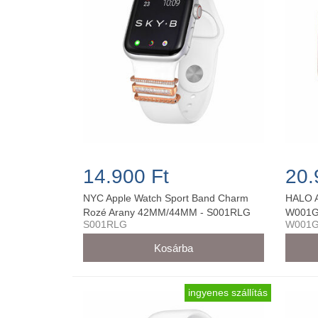
14.900 Ft
20.
NYC Apple Watch Sport Band Charm
HALO A
Rozé Arany 42MM/44MM - S001RLG
W001G
S001RLG
W001G
ingyenes szállítás