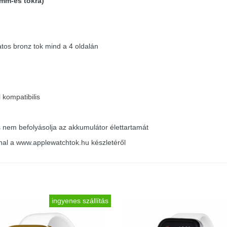
mm-es tokra)
natos bronz tok mind a 4 oldalán
kompatibilis
 És nem befolyásolja az akkumulátor élettartamát
nnal a www.applewatchtok.hu készletéről
ingyenes szállítás