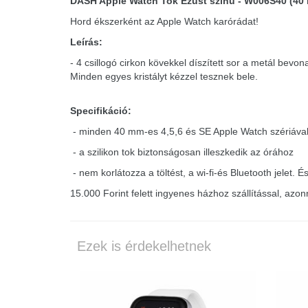
DASH Apple Watch Tok Ezüst színű - W006S40 (40 
Hord ékszerként az Apple Watch karórádat!
Leírás:
- 4 csillogó cirkon kövekkel díszített sor a metál bevo
Minden egyes kristályt kézzel tesznek bele.
Specifikáció:
- minden 40 mm-es 4,5,6 és SE Apple Watch szériával 
- a szilikon tok biztonságosan illeszkedik az órához
- nem korlátozza a töltést, a wi-fi-és Bluetooth jelet.
15.000 Forint felett ingyenes házhoz szállítással, azo
Ezek is érdekelhetnek