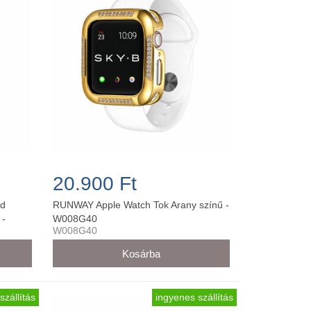
20.900 Ft
nd
RUNWAY Apple Watch Tok Arany színű -
 -
W008G40
W008G40
szállítás
ingyenes szállítás