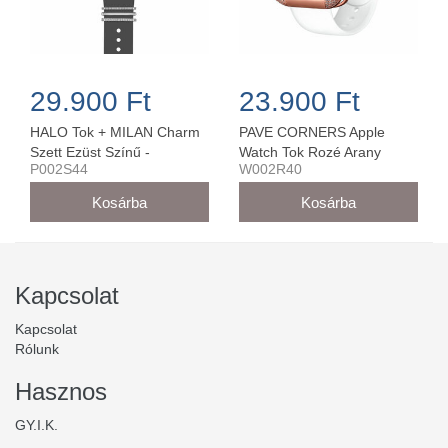
29.900 Ft
23.900 Ft
HALO Tok + MILAN Charm
PAVE CORNERS Apple
Szett Ezüst Színű -
Watch Tok Rozé Arany
P002S44
W002R40
P002S44 (44 mm-es órára)
színű - W002R40
Kapcsolat
Kapcsolat
Rólunk
Hasznos
GY.I.K.