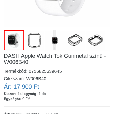
DASH Apple Watch Tok Gunmetal színű -
W006B40
Termékkód:
0716825639645
Cikkszám:
W006B40
Ár:
17.900 Ft
Kiszerelési egység:
1 db
Egységár:
0 Ft/