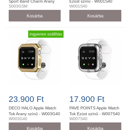
Sport Band Charm Arany
Ezüst színű - W001S40
S003GSM
W001S40
38MM/40MM - S003GSM
ingyenes szállítás
23.900 Ft
17.900 Ft
DECO HALO Apple Watch
PAVE POINTS Apple Watch
Tok Arany színű - W003G40
Tok Ezüst színű - W007S40
W003G40
W007S40