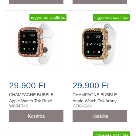
ingyenes szállítás
ingyenes szállítás
29.900 Ft
29.900 Ft
CHAMPAGNE BUBBLE
CHAMPAGNE BUBBLE
Apple Watch Tok Rozé
Apple Watch Tok Arany
W004R40
W004G44
Arany színű - W004R40
színű - W004G44
ingyenes szállítás