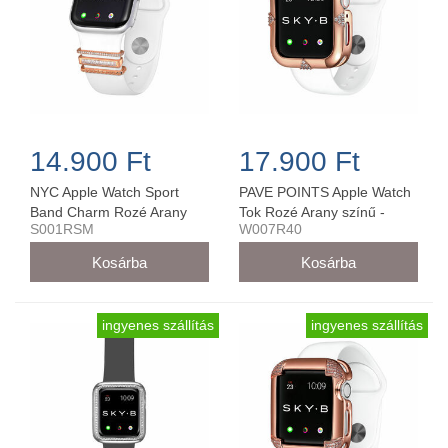
14.900 Ft
17.900 Ft
NYC Apple Watch Sport
PAVE POINTS Apple Watch
Band Charm Rozé Arany
Tok Rozé Arany színű -
S001RSM
W007R40
38MM/40MM - S001RSM
W007R40
ingyenes szállítás
ingyenes szállítás