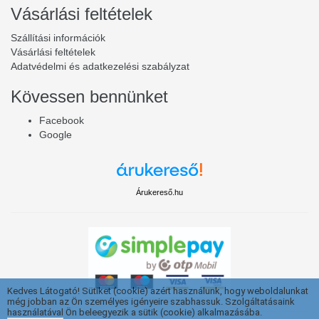
Vásárlási feltételek
Szállítási információk
Vásárlási feltételek
Adatvédelmi és adatkezelési szabályzat
Kövessen bennünket
Facebook
Google
Árukereső.hu
Kedves Látogató! Sütiket (cookie) azért használunk, hogy weboldalunkat
még jobban az Ön személyes igényeire szabhassuk. Szolgáltatásaink
használatával Ön beleegyezik a sütik (cookie) alkalmazásába.