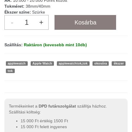
ÁR:
10.000 - 20.000 Forint között
Tokméret:
38mm/40mm
Ékszer színe:
Szürke
Szállítás:
Raktáron (kevesebb mint 10db)
applewatch
Apple Watch
applewatchtok,tok
okosóra
ékszer
tok
Termékeinket a
DPD futárszolgálat
szállítja házhoz.
Szállítási költség:
15 000 Ft értékig 1500 Ft
15 000 Ft felett ingyenes