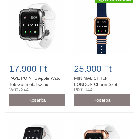
17.900 Ft
25.900 Ft
PAVE POINTS Apple Watch
MINIMALIST Tok +
Tok Gunmetal színű -
LONDON Charm Szett
W007X44
P001R44
W007X44
Rose Arany Színű -
P001R44 (44 mm-es órára)