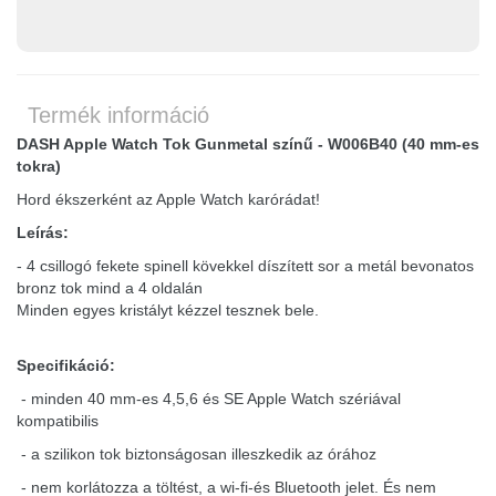
Termék információ
DASH Apple Watch Tok Gunmetal színű - W006B40 (40 mm-es
tokra)
Hord ékszerként az Apple Watch karórádat!
Leírás:
- 4 csillogó fekete spinell kövekkel díszített sor a metál bevonatos
bronz tok mind a 4 oldalán
Minden egyes kristályt kézzel tesznek bele.
Specifikáció:
- minden 40 mm-es 4,5,6 és SE Apple Watch szériával
kompatibilis
- a szilikon tok biztonságosan illeszkedik az órához
- nem korlátozza a töltést, a wi-fi-és Bluetooth jelet. És nem