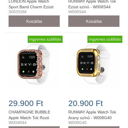
LONDON Apple Watch
RUNWAY Apple Watch Tok
Sport Band Charm Ezüst
Ezüst színű - W008S44
S003SSM
W008S44
38MM/40MM - S003SSM
ingyenes szállítás
ingyenes szállítás
29.900 Ft
20.900 Ft
CHAMPAGNE BUBBLE
RUNWAY Apple Watch Tok
Apple Watch Tok Rozé
Arany színű - W008G40
W004R44
W008G40
Arany színű - W004R44