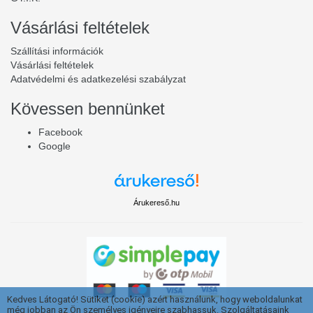
Vásárlási feltételek
Szállítási információk
Vásárlási feltételek
Adatvédelmi és adatkezelési szabályzat
Kövessen bennünket
Facebook
Google
Árukereső.hu
Kedves Látogató! Sütiket (cookie) azért használunk, hogy weboldalunkat
még jobban az Ön személyes igényeire szabhassuk. Szolgáltatásaink