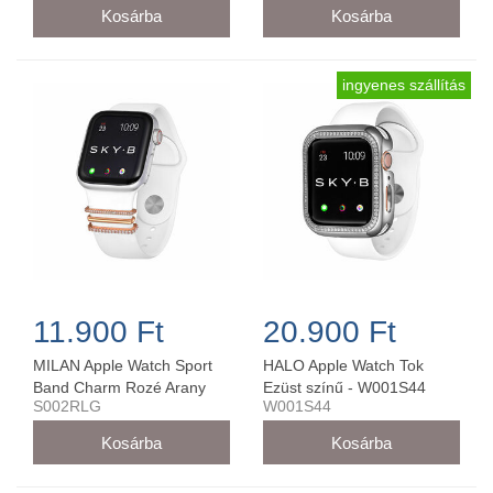
ingyenes szállítás
11.900 Ft
20.900 Ft
MILAN Apple Watch Sport
HALO Apple Watch Tok
Band Charm Rozé Arany
Ezüst színű - W001S44
S002RLG
W001S44
42MM/44MM - S002RLG