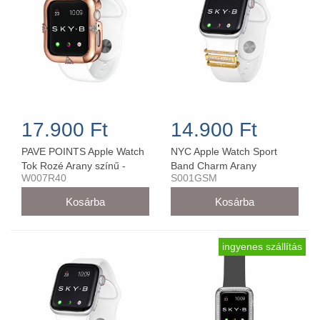
17.900 Ft
14.900 Ft
PAVE POINTS Apple Watch
NYC Apple Watch Sport
Tok Rozé Arany színű -
Band Charm Arany
W007R40
S001GSM
W007R40
38MM/40MM - S001GSM
ingyenes szállítás