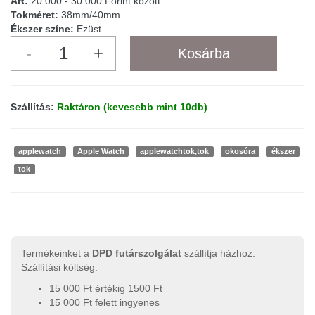
ÁR:
20.000 - 30.000 Forint között
Tokméret:
38mm/40mm
Ékszer színe:
Ezüst
Szállítás:
Raktáron (kevesebb mint 10db)
applewatch
Apple Watch
applewatchtok,tok
okosóra
ékszer
tok
Termékeinket a
DPD futárszolgálat
szállítja házhoz.
Szállítási költség:
15 000 Ft értékig 1500 Ft
15 000 Ft felett ingyenes