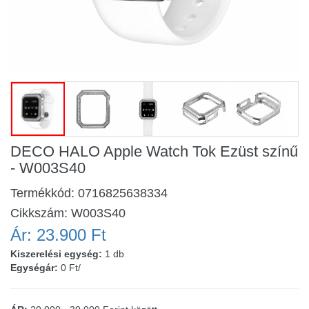
DECO HALO Apple Watch Tok Ezüst színű
- W003S40
Termékkód:
0716825638334
Cikkszám:
W003S40
Ár:
23.900 Ft
Kiszerelési egység:
1 db
Egységár:
0 Ft/