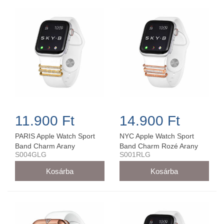
11.900 Ft
14.900 Ft
PARIS Apple Watch Sport
NYC Apple Watch Sport
Band Charm Arany
Band Charm Rozé Arany
S004GLG
S001RLG
42MM/44MM - S004GLG
42MM/44MM - S001RLG