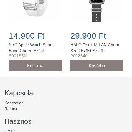
14.900 Ft
29.900 Ft
NYC Apple Watch Sport
HALO Tok + MILAN Charm
Band Charm Ezüst
Szett Ezüst Színű -
S001SSM
P002S40
38MM/40MM - S001SSM
P002S40 (40 mm-es órára)
Kapcsolat
Kapcsolat
Rólunk
Hasznos
GY.I.K.