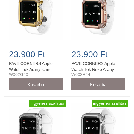
23.900 Ft
23.900 Ft
PAVE CORNERS Apple
PAVE CORNERS Apple
Watch Tok Arany színű -
Watch Tok Rozé Arany
W002G40
W002R44
W002G40
színű - W002R44
ingyenes szállítás
ingyenes szállítás