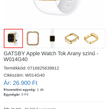
GATSBY Apple Watch Tok Arany színű -
W014G40
Termékkód:
0716825639812
Cikkszám:
W014G40
Ár:
26.900 Ft
Kiszerelési egység:
1 db
Egységár:
0 Ft/