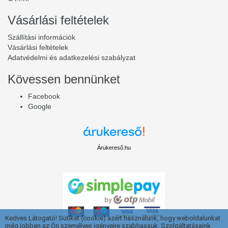
Vásárlási feltételek
Szállítási információk
Vásárlási feltételek
Adatvédelmi és adatkezelési szabályzat
Kövessen bennünket
Facebook
Google
Árukereső.hu
Kedves Látogató! Sütiket (cookie) azért használunk, hogy weboldalunkat
még jobban az Ön személyes igényeire szabhassuk. Szolgáltatásaink