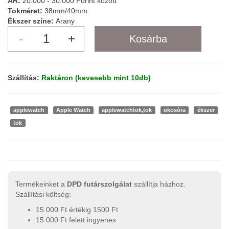
ÁR:
20.000 - 30.000 Forint között
Tokméret:
38mm/40mm
Ékszer színe:
Arany
Szállítás:
Raktáron (kevesebb mint 10db)
applewatch
Apple Watch
applewatchtok,tok
okosóra
ékszer
tok
Termékeinket a
DPD futárszolgálat
szállítja házhoz.
Szállítási költség:
15 000 Ft értékig 1500 Ft
15 000 Ft felett ingyenes