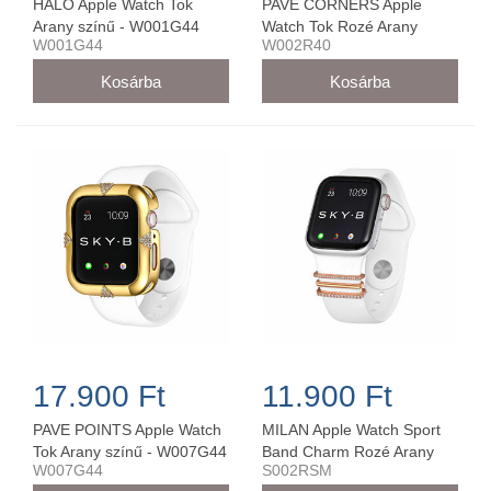
HALO Apple Watch Tok
PAVE CORNERS Apple
Arany színű - W001G44
Watch Tok Rozé Arany
W001G44
W002R40
színű - W002R40
17.900 Ft
11.900 Ft
PAVE POINTS Apple Watch
MILAN Apple Watch Sport
Tok Arany színű - W007G44
Band Charm Rozé Arany
W007G44
S002RSM
38MM/40MM - S002RSM