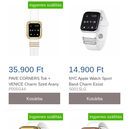
ingyenes szállítás
35.900 Ft
14.900 Ft
PAVE CORNERS Tok +
NYC Apple Watch Sport
VENICE Charm Szett Arany
Band Charm Ezüst
P005G44
S001SLG
Színű - P005G44 (44 mm-
42MM/44MM - S001SLG
es órára)
ingyenes szállítás
ingyenes szállítás