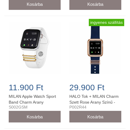
ingyenes szállítás
11.900 Ft
29.900 Ft
MILAN Apple Watch Sport
HALO Tok + MILAN Charm
Band Charm Arany
Szett Rose Arany Színű -
S002GSM
P002R44
38MM/40MM - S002GSM
P002R44 (44 mm-es órára)