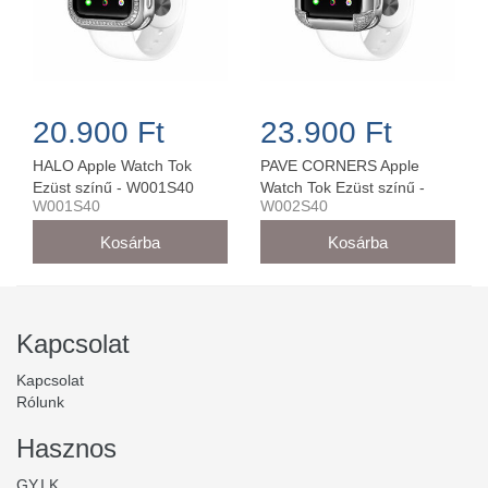
20.900 Ft
23.900 Ft
HALO Apple Watch Tok
PAVE CORNERS Apple
Ezüst színű - W001S40
Watch Tok Ezüst színű -
W001S40
W002S40
W002S40
Kapcsolat
Kapcsolat
Rólunk
Hasznos
GY.I.K.