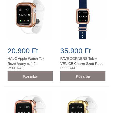
20.900 Ft
35.900 Ft
HALO Apple Watch Tok
PAVE CORNERS Tok +
Rozé Arany színű -
VENICE Charm Szett Rose
W001R40
P005R44
W001R40
Arany Színű - P005R44 (44
mm-es órára)