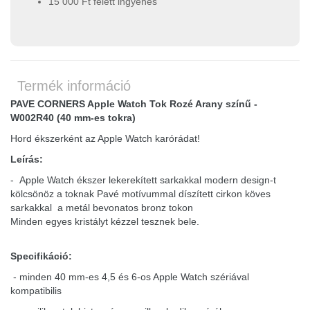
15 000 Ft felett ingyenes
Termék információ
PAVE CORNERS Apple Watch Tok Rozé Arany színű -
W002R40 (40 mm-es tokra)
Hord ékszerként az Apple Watch karórádat!
Leírás:
- Apple Watch ékszer lekerekített sarkakkal modern design-t
kölcsönöz a toknak Pavé motívummal díszített cirkon köves
sarkakkal a metál bevonatos bronz tokon
Minden egyes kristályt kézzel tesznek bele.
Specifikáció:
- minden 40 mm-es 4,5 és 6-os Apple Watch szériával
kompatibilis