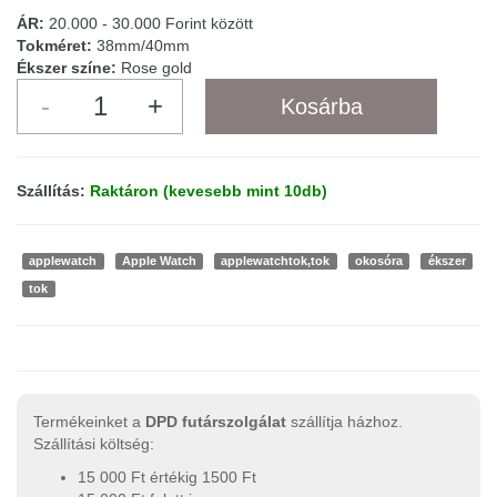
ÁR:
20.000 - 30.000 Forint között
Tokméret:
38mm/40mm
Ékszer színe:
Rose gold
Szállítás:
Raktáron (kevesebb mint 10db)
applewatch
Apple Watch
applewatchtok,tok
okosóra
ékszer
tok
Termékeinket a
DPD futárszolgálat
szállítja házhoz.
Szállítási költség:
15 000 Ft értékig 1500 Ft