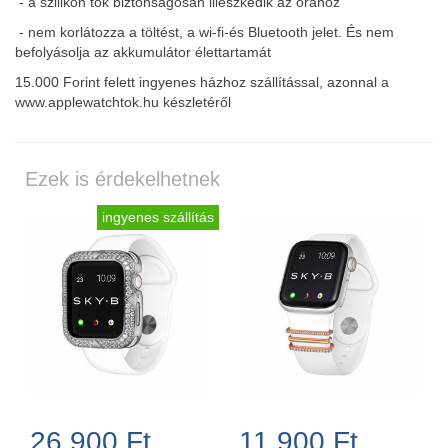
- a szilikon tok biztonságosan illeszkedik az órához
- nem korlátozza a töltést, a wi-fi-és Bluetooth jelet. És nem
befolyásolja az akkumulátor élettartamát
15.000 Forint felett ingyenes házhoz szállítással, azonnal a
www.applewatchtok.hu készletéről
Ezek is érdekelhetnek
ingyenes szállítás
26.900 Ft
11.900 Ft