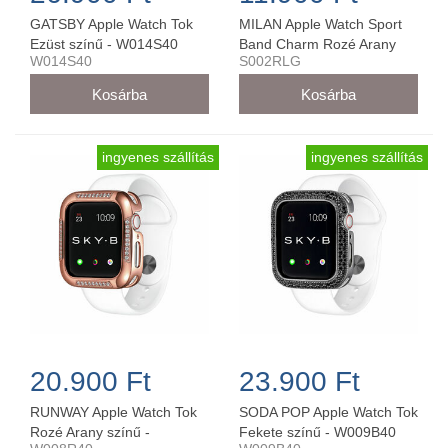
GATSBY Apple Watch Tok
MILAN Apple Watch Sport
Ezüst színű - W014S40
Band Charm Rozé Arany
W014S40
S002RLG
42MM/44MM - S002RLG
ingyenes szállítás
ingyenes szállítás
20.900 Ft
23.900 Ft
RUNWAY Apple Watch Tok
SODA POP Apple Watch Tok
Rozé Arany színű -
Fekete színű - W009B40