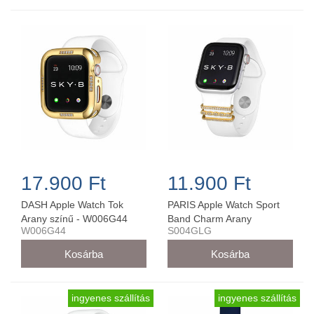
17.900 Ft
11.900 Ft
DASH Apple Watch Tok
PARIS Apple Watch Sport
Arany színű - W006G44
Band Charm Arany
W006G44
S004GLG
42MM/44MM - S004GLG
ingyenes szállítás
ingyenes szállítás