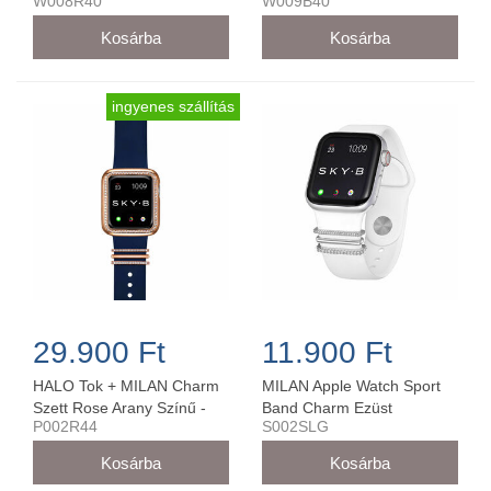
W008R40
W009B40
W008R40
ingyenes szállítás
29.900 Ft
11.900 Ft
HALO Tok + MILAN Charm
MILAN Apple Watch Sport
Szett Rose Arany Színű -
Band Charm Ezüst
P002R44
S002SLG
P002R44 (44 mm-es órára)
42MM/44MM - S002SLG