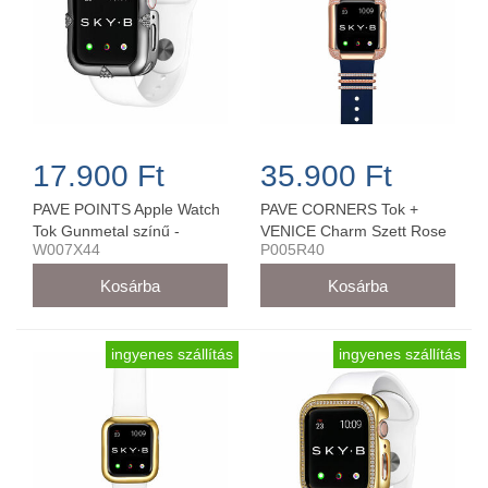
17.900 Ft
35.900 Ft
PAVE POINTS Apple Watch
PAVE CORNERS Tok +
Tok Gunmetal színű -
VENICE Charm Szett Rose
W007X44
P005R40
W007X44
Arany Színű - P005R40 (40
mm-es órára)
ingyenes szállítás
ingyenes szállítás