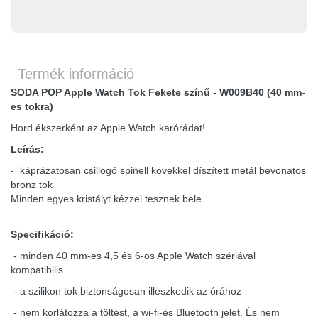
Termék információ
SODA POP Apple Watch Tok Fekete színű - W009B40 (40 mm-
es tokra)
Hord ékszerként az Apple Watch karórádat!
Leírás:
- káprázatosan csillogó spinell kövekkel díszített metál bevonatos
bronz tok
Minden egyes kristályt kézzel tesznek bele.
Specifikáció:
- minden 40 mm-es 4,5 és 6-os Apple Watch szériával
kompatibilis
- a szilikon tok biztonságosan illeszkedik az órához
- nem korlátozza a töltést, a wi-fi-és Bluetooth jelet. És nem