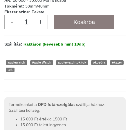
ÁR:
20.000 - 30.000 Forint között
Tokméret:
38mm/40mm
Ékszer színe:
Fekete
Szállítás:
Raktáron (kevesebb mint 10db)
applewatch
Apple Watch
applewatchtok,tok
okosóra
ékszer
tok
Termékeinket a
DPD futárszolgálat
szállítja házhoz.
Szállítási költség:
15 000 Ft értékig 1500 Ft
15 000 Ft felett ingyenes