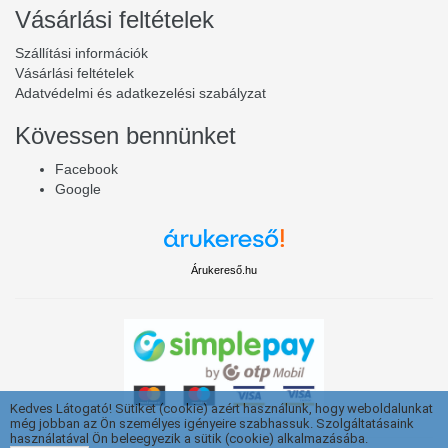
Vásárlási feltételek
Szállítási információk
Vásárlási feltételek
Adatvédelmi és adatkezelési szabályzat
Kövessen bennünket
Facebook
Google
Árukereső.hu
Kedves Látogató! Sütiket (cookie) azért használunk, hogy weboldalunkat
még jobban az Ön személyes igényeire szabhassuk. Szolgáltatásaink
használatával Ön beleegyezik a sütik (cookie) alkalmazásába.