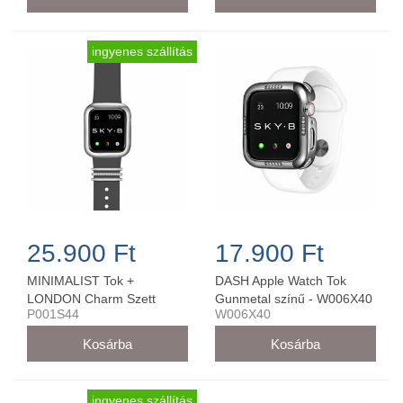
ingyenes szállítás
25.900 Ft
17.900 Ft
MINIMALIST Tok +
DASH Apple Watch Tok
LONDON Charm Szett
Gunmetal színű - W006X40
P001S44
W006X40
Ezüst Színű - P001S44 (44
mm-es órára)
ingyenes szállítás