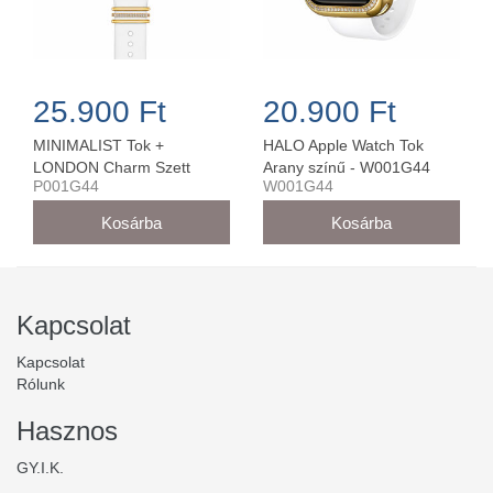
25.900 Ft
20.900 Ft
MINIMALIST Tok +
HALO Apple Watch Tok
LONDON Charm Szett
Arany színű - W001G44
P001G44
W001G44
Arany Színű - P001G44 (44
mm-es órára)
Kapcsolat
Kapcsolat
Rólunk
Hasznos
GY.I.K.