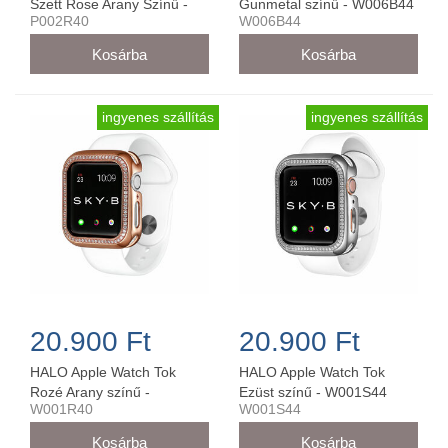
Szett Rose Arany Színű -
Gunmetal színű - W006B44
P002R40
W006B44
P002R40 (40 mm-es órára)
ingyenes szállítás
ingyenes szállítás
20.900 Ft
20.900 Ft
HALO Apple Watch Tok
HALO Apple Watch Tok
Rozé Arany színű -
Ezüst színű - W001S44
W001R40
W001S44
W001R40