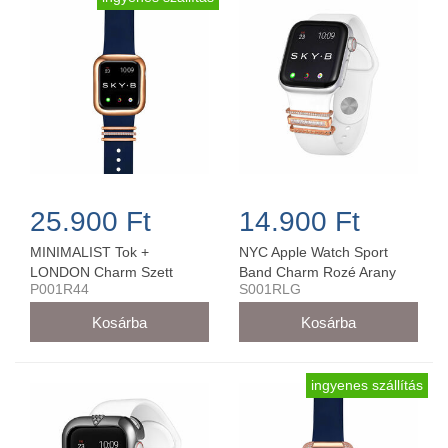
25.900 Ft
14.900 Ft
MINIMALIST Tok +
NYC Apple Watch Sport
LONDON Charm Szett
Band Charm Rozé Arany
P001R44
S001RLG
Rose Arany Színű -
42MM/44MM - S001RLG
P001R44 (44 mm-es órára)
ingyenes szállítás